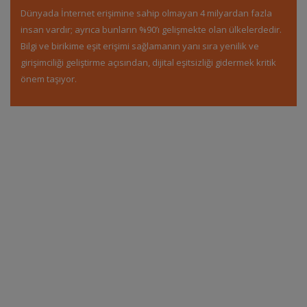
Dünyada İnternet erişimine sahip olmayan 4 milyardan fazla
insan vardır; ayrıca bunların %90’ı gelişmekte olan ülkelerdedir.
Bilgi ve birikime eşit erişimi sağlamanın yanı sıra yenilik ve
girişimciliği geliştirme açısından, dijital eşitsizliği gidermek kritik
önem taşıyor.