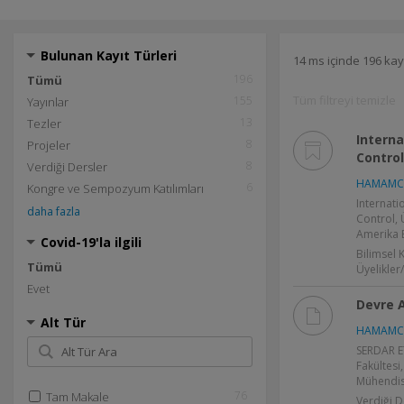
Bulunan Kayıt Türleri
14 ms içinde 196 kay
196
Tümü
Tüm filtreyi temizle
155
Yayınlar
13
Tezler
Interna
8
Projeler
Control
8
Verdiği Dersler
HAMAMCI 
6
Kongre ve Sempozyum Katılımları
Internati
daha fazla
Control, 
Amerika B
Covid-19'la ilgili
Bilimsel 
Tümü
Üyelikler
Evet
Devre A
Alt Tür
HAMAMCI 
SERDAR E
Fakültesi,
Mühendisl
76
Tam Makale
Verdiği D