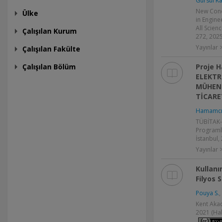
Gürsul Ka
New Conc
Ülke
in Engine
All Scien
Çalışılan Kurum
272, 202
Yayınlar 
Çalışılan Fakülte
Çalışılan Bölüm
Proje 
ELEKTR
MÜHEND
TİCARE
Hamamcı 
TÜBİTAK-T
Programla
İstanbul,
Yayınlar >
Kullan
Filyos 
Pouya S.
,
Kent Akade
2021 (Ha