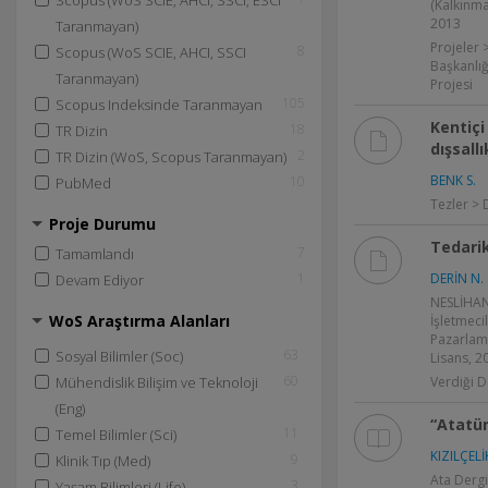
Scopus (WoS SCIE, AHCI, SSCI, ESCI
(Kalkınma
2013
Taranmayan)
Projeler 
8
Scopus (WoS SCIE, AHCI, SSCI
Başkanlığ
Taranmayan)
Projesi
105
Scopus Indeksinde Taranmayan
Kentiçi
18
TR Dizin
dışsall
2
TR Dizin (WoS, Scopus Taranmayan)
BENK S.
10
PubMed
Tezler > 
Proje Durumu
Tedarik
7
Tamamlandı
1
DERİN N.
Devam Ediyor
NESLİHAN
WoS Araştırma Alanları
İşletmeci
Pazarlam
63
Sosyal Bilimler (Soc)
Lisans, 
60
Mühendislik Bilişim ve Teknoloji
Verdiği D
(Eng)
“Atatü
11
Temel Bilimler (Sci)
KIZILÇELİ
9
Klinik Tıp (Med)
Ata Dergi
3
Yaşam Bilimleri (Life)