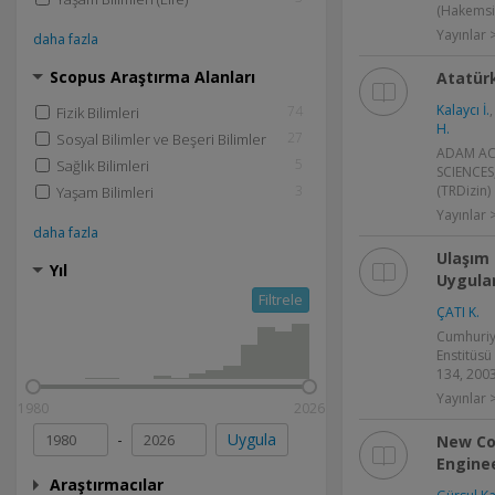
(Hakemsi
Yayınlar
daha fazla
Scopus Araştırma Alanları
Atatür
Kalaycı İ.
74
Fizik Bilimleri
H.
27
Sosyal Bilimler ve Beşeri Bilimler
ADAM AC
5
Sağlık Bilimleri
SCIENCES,
3
(TRDizin)
Yaşam Bilimleri
Yayınlar
daha fazla
Ulaşım 
Yıl
Uygul
Filtrele
ÇATI K.
Cumhuriye
Enstitüsü 
134, 2003
Yayınlar
1980
2026
-
Uygula
New Co
Engine
Araştırmacılar