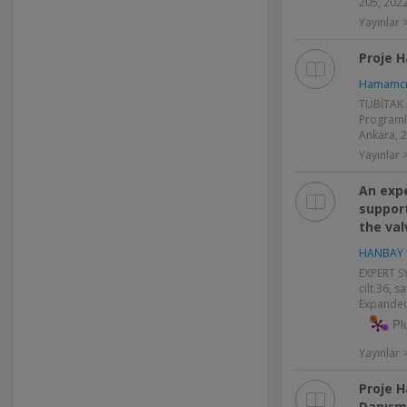
205, 202
Yayınlar 
Proje 
Hamamcı 
TÜBİTAK 
Programla
Ankara, 
Yayınlar >
An exp
support
the val
HANBAY 
EXPERT S
cilt.36, s
Expanded
Pl
Yayınlar
Proje H
Danışm