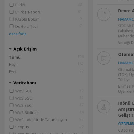
33
Bildiri
Devre A
31
Bilirkişi Raporu
9
Kitapta Bölüm
HAMAMCI 
7
SERDAR E
Doktora Tezi
Fakültesi,
daha fazla
Mühendisl
Verdiği D
Açık Erişim
Otomati
196
Tümü
HAMAMCI 
162
Hayır
Otomatik 
22
Evet
(TOK), Üy
Türkiye
Veritabanı
Bilimsel 
35
WoS SCIE
Üyelikler
11
WoS SSCI
İnönü Ü
17
WoS ESCI
Araştı
14
WoS Bildiriler
Gelişti
97
WoS Indeksinde Taranmayan
ÖZDEMİR
50
Scopus
CB Strate
1