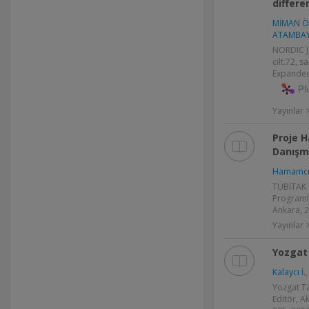
differe
MİMAN Ö
ATAMBAY
NORDIC 
cilt.72, s
Expanded
Pl
Yayınlar
Proje H
Danışm
Hamamcı 
TÜBİTAK B
Programla
Ankara, 
Yayınlar >
Yozgat 
Kalaycı İ.
Yozgat Ta
Editör, A