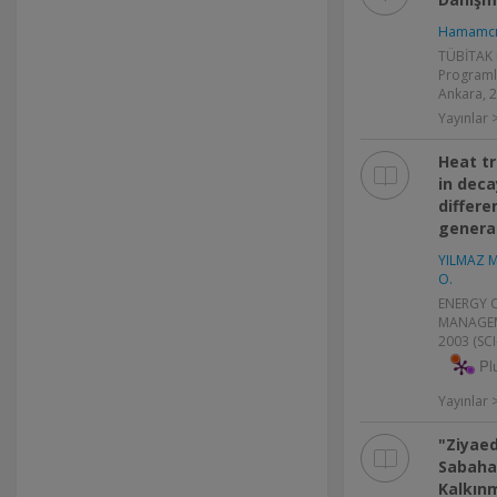
Hamamcı 
TÜBİTAK B
Programla
Ankara, 
Yayınlar >
Heat tr
in deca
differe
genera
YILMAZ M
O.
ENERGY 
MANAGEMEN
2003 (SC
Pl
Yayınlar
"Ziyaed
Sabahat
Kalkınm