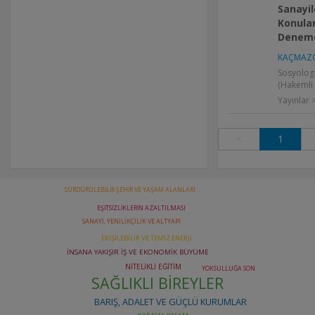
Sanayi
Konular
Denem
KAÇMAZO
Sosyologc
(Hakemli 
Yayınlar
<
1