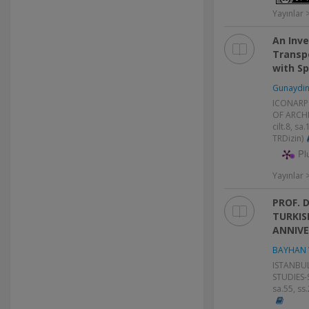
Yayınlar
An Inve
Transp
with S
Gunaydin 
ICONARP
OF ARCH
cilt.8, sa
TRDizin)
Pl
Yayınlar
PROF. D
TURKIS
ANNIVE
BAYHAN 
ISTANBU
STUDIES-
sa.55, ss