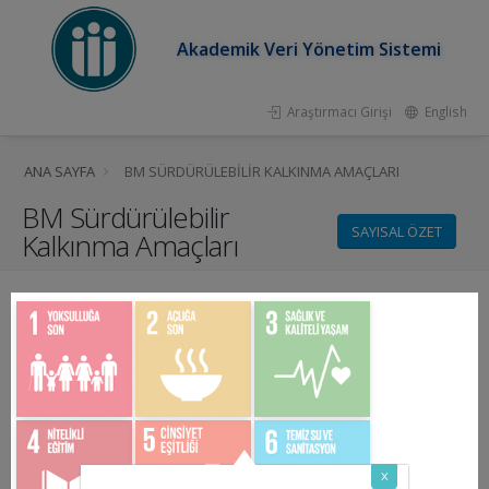
Akademik Veri Yönetim Sistemi
Araştırmacı Girişi
English
ANA SAYFA
BM SÜRDÜRÜLEBILIR KALKINMA AMAÇLARI
BM Sürdürülebilir
SAYISAL ÖZET
Kalkınma Amaçları
x