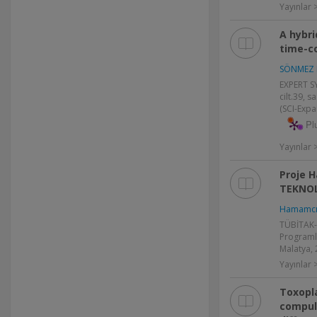
Yayınlar
A hybri
time-c
SÖNMEZ 
EXPERT S
cilt.39, 
(SCI-Exp
Pl
Yayınlar
Proje 
TEKNOL
Hamamcı 
TÜBİTAK-T
Programla
Malatya,
Yayınlar >
Toxopla
compuls