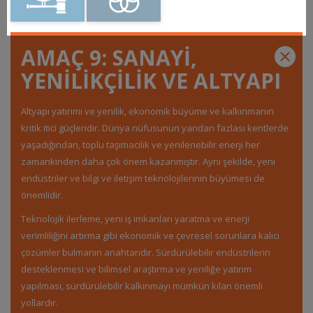
AMAÇ 9: SANAYİ,
YENİLİKÇİLİK VE ALTYAPI
Altyapı yatırımı ve yenilik, ekonomik büyüme ve kalkınmanın
kritik itici güçleridir. Dünya nüfusunun yarıdan fazlası kentlerde
yaşadığından, toplu taşımacılık ve yenilenebilir enerji her
zamankinden daha çok önem kazanmıştır. Aynı şekilde, yeni
endüstriler ve bilgi ve iletişim teknolojilerinin büyümesi de
önemlidir.
Teknolojik ilerleme, yeni iş imkanları yaratma ve enerji
verimliliğini artırma gibi ekonomik ve çevresel sorunlara kalıcı
çözümler bulmanın anahtarıdır. Sürdürülebilir endüstrilerin
desteklenmesi ve bilimsel araştırma ve yeniliğe yatırım
yapılması, sürdürülebilir kalkınmayı mümkün kılan önemli
yollardır.