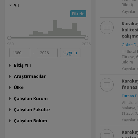
Bildiri)
Yıl
Yayınlar >
Filtrele
Karakay
kalites
çalışm
1980
2026
Gökçe D.
II. Ulusal
-
Uygula
Türkiye, 6
Bildiri)
Bitiş Yılı
Yayınlar >
Araştırmacılar
Karaka
faunası
Ülke
Turhan D
Çalışılan Kurum
VII. Ulus
Malatya, 
Çalışılan Fakülte
ss.235, (Ö
Yayınlar >
Çalışılan Bölüm
Karaka