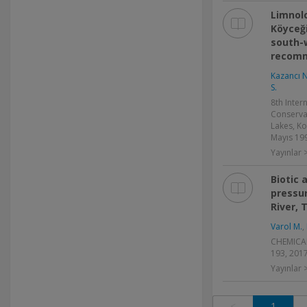
Limnolo
Köyceğ
south-
recomm
Kazancı N
S.
8th Inter
Conserva
Lakes, K
Mayıs 199
Yayınlar >
Biotic 
pressur
River, 
Varol M.
,
CHEMICAL
193, 201
Yayınlar
<
1