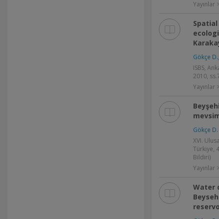
Yayınlar >
Spatial
ecologi
Karaka
Gökçe D.
ISBS, Ank
2010, ss.
Yayınlar >
Beyşehi
mevsims
Gökçe D.
XVI. Ulus
Türkiye, 4
Bildiri)
Yayınlar >
Water 
Beysehi
reservo