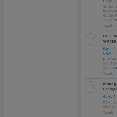
Gökçe D.
3rd Inter
Reservoi
Quality, 
15 Ağusto
Yayınlar >
DETERM
WATERS
Bayarı C.
Çağlar S.
JOURNAL 
ss.171-1
Scopus)
Yayınlar
Manage
Ecolog
Gökçe D.
ICSD, Bel
2015, ss.
Yayınlar >