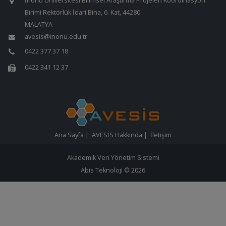
İnönü Üniversitesi Bilimsel Araştırma Projeleri Koordinasyon
Birimi Rektörlük İdari Bina, 6. Kat, 44280
MALATYA
avesis@inonu.edu.tr
0422 377 37 18
0422 341 12 37
Ana Sayfa
|
AVESİS Hakkında
|
İletişim
Akademik Veri Yönetim Sistemi
Abis Teknoloji
© 2026