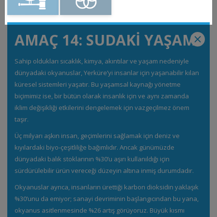
AMAÇ 14: SUDAKİ YAŞAM
Sahip oldukları sıcaklık, kimya, akıntılar ve yaşam nedeniyle
dünyadaki okyanuslar, Yerküre’yi insanlar için yaşanabilir kılan
küresel sistemleri yaşatır. Bu yaşamsal kaynağı yönetme
biçimimiz ise, bir bütün olarak insanlık için ve aynı zamanda
iklim değişikliği etkilerini dengelemek için vazgeçilmez önem
taşır.
Üç milyarı aşkın insan, geçimlerini sağlamak için deniz ve
kıyılardaki biyo-çeşitliliğe bağımlıdır. Ancak günümüzde
dünyadaki balık stoklarının %30’u aşırı kullanıldığı için
sürdürülebilir ürün vereceği düzeyin altına inmiş durumdadır.
Okyanuslar ayrıca, insanların ürettiği karbon dioksidin yaklaşık
%30’unu da emiyor; sanayi devriminin başlangıcından bu yana,
okyanus asitlenmesinde %26 artış görüyoruz. Büyük kısmı