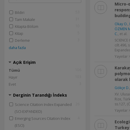
Micro-o
respon
53
Bildiri
buildin
31
Tam Makale
Okay O.
,
10
Kitapta Bölüm
ÖZMEN M
5
Kitap
C.
, et al.
3
Derleme
SCIENCE
cilt.496, 
daha fazla
Expanded
Yayınlar
Açık Erişim
Karaka
106
Tümü
polymor
103
Hayır
olarak 
3
Evet
Gökçe D.
XV. Ulus
Derginin Tarandığı İndeks
Rize, Tür
26
ss.127, (Ö
Science Citation Index Expanded
Yayınlar >
(SCI-EXPANDED)
4
Emerging Sources Citation Index
Ecologi
(ESCI)
Turkey