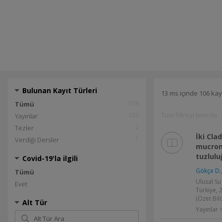
Bulunan Kayıt Türleri
13 ms içinde 106 kay
106
Tümü
Tüm filtreyi temizle
103
Yayınlar
2
Tezler
İki Cla
1
Verdiği Dersler
mucron
tuzlulu
Covid-19'la ilgili
Gökçe D.
Tümü
Ulusal Su
Evet
Türkiye, 2
(Özet Bild
Alt Tür
Yayınlar >