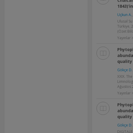
Chalca
1843)’i
Uçkun A.
Ulusal Su
Türkiye, 2
(Özet Bild
Yayınlar >
Phytop
abunda
quality
Gökçe D.
XXIX. The
Limnology
Ağustos 2
Yayınlar >
Phytop
abunda
quality
Gökçe D.
DIGITALE 