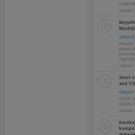
ss.989-9
Yayınlar
Beyşehi
Biyoloj
Gökçe D.
Beyşehir 
Kalitesi, B
koruması,
Yayıncılı
Yayınlar 
Short-t
and Ti
Gökçe D.
ICOEST, B
02 Ekim 20
Yayınlar >
Karakay
kompozi
değerle