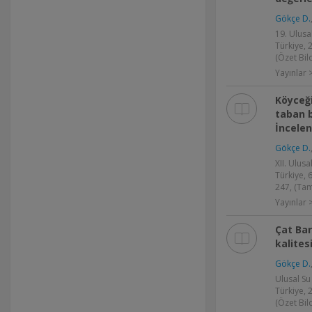
Gökçe D.
19. Ulusa
Türkiye, 
(Özet Bild
Yayınlar >
Köyceğ
taban 
İncele
Gökçe D.
XII. Ulusa
Türkiye, 
247, (Tam
Yayınlar >
Çat Ba
kalites
Gökçe D.
Ulusal Su
Türkiye, 2
(Özet Bild