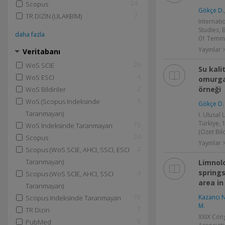
24
Scopus
Gökçe D.
7
TR DİZİN (ULAKBİM)
Internat
Studies, 
daha fazla
01 Temmuz
Yayınlar >
Veritabanı
26
WoS SCIE
Su kali
4
WoS ESCI
omurga
2
örneği
WoS Bildiriler
6
WoS (Scopus Indeksinde
Gökçe D.
Taranmayan)
I. Ulusal 
Türkiye, 
73
WoS Indeksinde Taranmayan
(Özet Bild
24
Scopus
Yayınlar >
2
Scopus (WoS SCIE, AHCI, SSCI, ESCI
Taranmayan)
Limnol
springs
4
Scopus (WoS SCIE, AHCI, SSCI
area i
Taranmayan)
79
Kazancı N
Scopus Indeksinde Taranmayan
M.
7
TR Dizin
XXIX Cong
5
PubMed