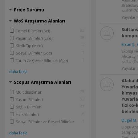
Associati
Bratislava
Proje Durumu
ss.695-70
Yayınlar >
WoS Araştırma Alanları
Sultans
82
Temel Bilimler (Sci)
kompoz
78
Yaşam Bilimleri (Life)
Ercan Ş.
,
4
Klinik Tıp (Med)
Ekoloji 
1
Sosyal Bilimler (Soc)
Aksaray, 
1
Tarım ve Çevre Bilimleri (Age)
ss.34, (Öz
Yayınlar >
daha fazla
Alabalı
Scopus Araştırma Alanları
Yuvarla
75
Multidisipliner
kimyasa
Yuvarla
52
Yaşam Bilimleri
fiziko-
47
Sağlık Bilimleri
belirle
6
Fizik Bilimleri
Dügel M.
1
Sosyal Bilimler ve Beşeri Bilimler
Doğu Anad
Sempozyu
daha fazla
Temmuz 1