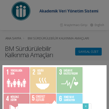
Akademik Veri Yönetim Sistemi
Araştırmacı Girişi
English
ANA SAYFA
BM SÜRDÜRÜLEBILIR KALKINMA AMAÇLARI
BM Sürdürülebilir
SAYISAL ÖZET
Kalkınma Amaçları
x