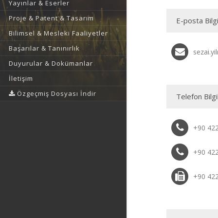
Yayınlar & Eserler
Proje & Patent & Tasarım
E-posta Bilgi
Bilimsel & Mesleki Faaliyetler
Başarılar & Tanınırlık
sezai.y
Duyurular & Dokümanlar
İletişim
Özgeçmiş Dosyası İndir
Telefon Bilgi
+90 42
+90 42
+90 42