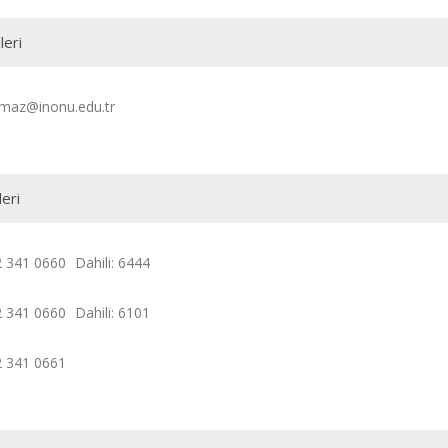
leri
ilmaz@inonu.edu.tr
leri
2 341 0660
Dahili: 6444
2 341 0660
Dahili: 6101
2 341 0661