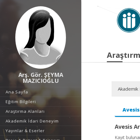
Araştırm
Arş. Gör. ŞEYMA
MAZICIOĞLU
Akademik F
Ana Sayfa
Eğitim Bilgileri
Avesis
Araştırma Alanları
Akademik İdari Deneyim
Avesis Ar
Yayınlar & Eserler
Kayıt bulun