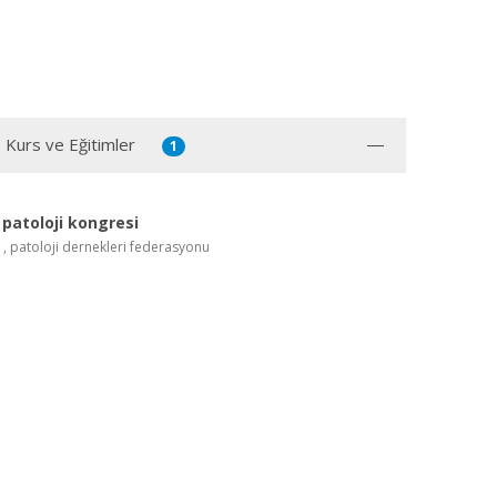
, Kurs ve Eğitimler
1
l patoloji kongresi
p , patoloji dernekleri federasyonu