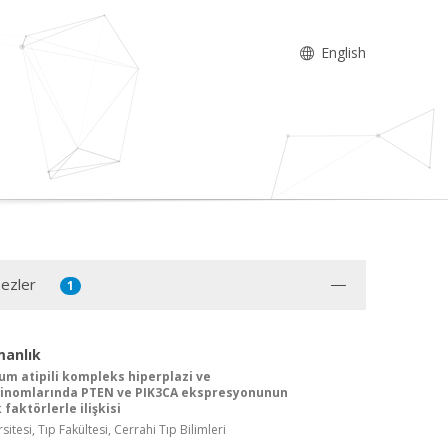
English
Tezler
1
manlık
m atipili kompleks hiperplazi ve
inomlarında PTEN ve PIK3CA ekspresyonunun
faktörlerle ilişkisi
itesi, Tıp Fakültesi, Cerrahi Tıp Bilimleri