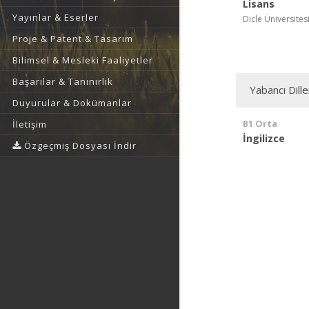
Lisans
Yayınlar & Eserler
Dicle Üniversitesi
Proje & Patent & Tasarım
Bilimsel & Mesleki Faaliyetler
Başarılar & Tanınırlık
Yabancı Dille
Duyurular & Dokümanlar
B1 Orta
İletişim
İngilizce
Özgeçmiş Dosyası İndir