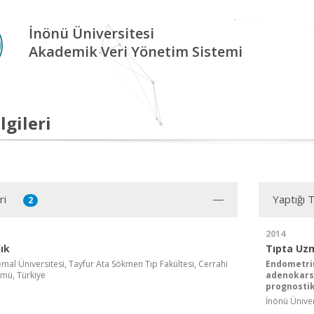
İnönü Üniversitesi
Akademik Veri Yönetim Sistemi
lgileri
ri
Yaptığı 
2
2014
ık
Tıpta Uz
mal Üniversitesi, Tayfur Ata Sökmen Tıp Fakültesi, Cerrahi
Endometriu
ümü, Türkiye
adenokars
prognostik 
İnönü Ünivers