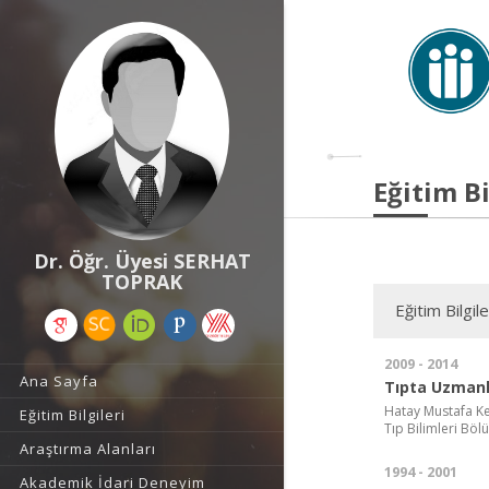
Eğitim Bi
Dr. Öğr. Üyesi SERHAT
TOPRAK
Eğitim Bilgile
2009 - 2014
Ana Sayfa
Tıpta Uzmanl
Hatay Mustafa Ke
Eğitim Bilgileri
Tıp Bilimleri Böl
Araştırma Alanları
1994 - 2001
Akademik İdari Deneyim