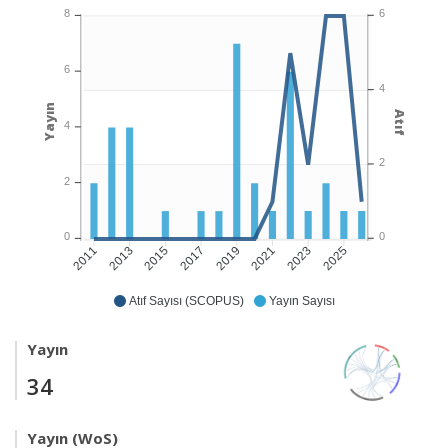
6
8
6
4
Yayın
Atıf
4
2
2
0
0
2013
2015
2017
2019
2021
2023
2025
2011
Atıf Sayısı (SCOPUS)
Yayın Sayısı
Yayın
34
Yayın (WoS)