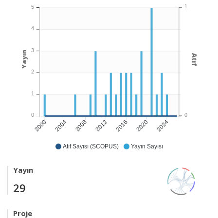
1
5
4
3
Yayın
Atıf
2
1
0
0
2004
2008
2012
2016
2020
2024
2000
Atıf Sayısı (SCOPUS)
Yayın Sayısı
Yayın
29
Proje