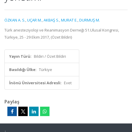
ÖZKAN A. S.
,
UÇAR M.
,
AKBAŞ S.
,
MURAT E.
,
DURMUŞ M.
Türk anesteziyoloji ve Reanimasyon Derneği 51.Ulusal Kongresi,
Türkiye, 25 - 29 Ekim 2017, (Özet Bildiri)
Yayın Türü:
Bildiri / Özet Bildiri
Basıldığı Ülke:
Türkiye
İnönü Üniversitesi Adresli:
Evet
Paylaş