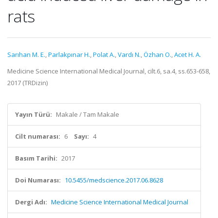
rats
Sarıhan M. E.
,
Parlakpınar H.
,
Polat A.
,
Vardı N.
,
Özhan O.
,
Acet H. A.
Medicine Science International Medical Journal, cilt.6, sa.4, ss.653-658,
2017 (TRDizin)
Yayın Türü:
Makale / Tam Makale
Cilt numarası:
6
Sayı:
4
Basım Tarihi:
2017
Doi Numarası:
10.5455/medscience.2017.06.8628
Dergi Adı:
Medicine Science International Medical Journal