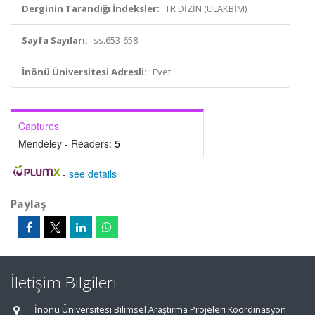
Derginin Tarandığı İndeksler:
TR DİZİN (ULAKBİM)
Sayfa Sayıları:
ss.653-658
İnönü Üniversitesi Adresli:
Evet
Captures
Mendeley - Readers:
5
-
see details
Paylaş
İletişim Bilgileri
İnönü Üniversitesi Bilimsel Araştırma Projeleri Koordinasyon