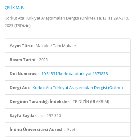
ÇELİK M. F.
Korkut Ata Türkiyat Araştırmaları Dergisi (Online), sa.13, ss.297-310,
2023 (TRDizin)
Yayın Türü:
Makale / Tam Makale
Basım Tarihi:
2023
Doi Numarası:
10.51531/korkutataturkiyat.1373838
Dergi Adı:
Korkut Ata Türkiyat Araştırmaları Dergisi (Online)
Derginin Tarandığı İndeksler:
TR DİZİN (ULAKBİM)
Sayfa Sayıları:
ss.297-310
İnönü Üniversitesi Adresli:
Evet