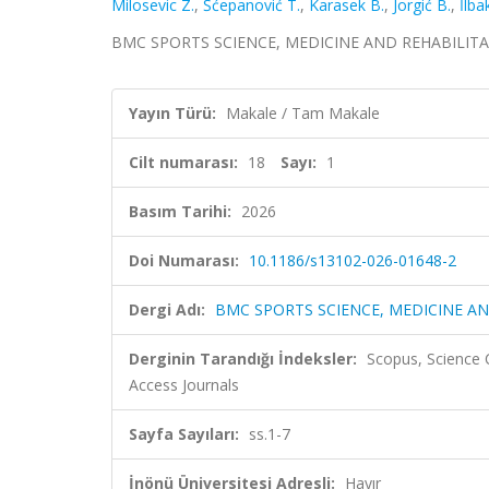
Milosevic Z.
,
Šćepanović T.
,
Karasek B.
,
Jorgić B.
,
İlbak
BMC SPORTS SCIENCE, MEDICINE AND REHABILITATION,
Yayın Türü:
Makale / Tam Makale
Cilt numarası:
18
Sayı:
1
Basım Tarihi:
2026
Doi Numarası:
10.1186/s13102-026-01648-2
Dergi Adı:
BMC SPORTS SCIENCE, MEDICINE A
Derginin Tarandığı İndeksler:
Scopus, Science 
Access Journals
Sayfa Sayıları:
ss.1-7
İnönü Üniversitesi Adresli:
Hayır