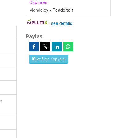
Captures
Mendeley - Readers:
1
-
see details
Paylaş
Atıf İçin Kopyala
n