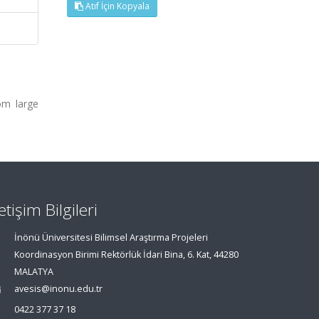
Atıf İçin Kopyala
om large
letişim Bilgileri
İnönü Üniversitesi Bilimsel Araştırma Projeleri
Koordinasyon Birimi Rektörlük İdari Bina, 6. Kat, 44280
MALATYA
avesis@inonu.edu.tr
0422 377 37 18