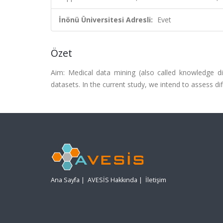
İnönü Üniversitesi Adresli:
Evet
Özet
Aim: Medical data mining (also called knowledge di
datasets. In the current study, we intend to assess d
Ana Sayfa
|
AVESİS Hakkında
|
İletişim