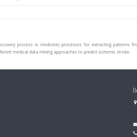
scovery process in medicine) processes for extracting patterns fr
ifferent medical data mining approaches to predict ischemic stroke.
İ