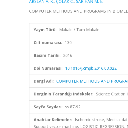
ARSLAN A. K.
,
ÇOLAK C.
,
SARIHAN M. E.
COMPUTER METHODS AND PROGRAMS IN BIOMEDICINE,
Yayın Türü:
Makale / Tam Makale
Cilt numarası:
130
Basım Tarihi:
2016
Doi Numarası:
10.1016/j.cmpb.2016.03.022
Dergi Adı:
COMPUTER METHODS AND PROGRAM
Derginin Tarandığı İndeksler:
Science Citation
Sayfa Sayıları:
ss.87-92
Anahtar Kelimeler:
Ischemic stroke, Medical data
Support vector machine, LOGISTIC-REGRESSION