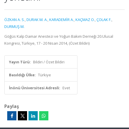
ÖZKAN A. S.
,
DURAK M. A.
,
KARADEMİR A.
,
KAÇMAZ O.
,
ÇOLAK F.
,
DURMUŞ M.
Göğüs Kalp Damar Anestezi ve Yoğun Bakım Derneği 20.Ulusal
Kongresi, Türkiye, 17 - 20 Nisan 2014, (Özet Bildiri)
Yayın Türü:
Bildiri / Özet Bildiri
Basıldığı Ülke:
Türkiye
İnönü Üniversitesi Adresli:
Evet
Paylaş