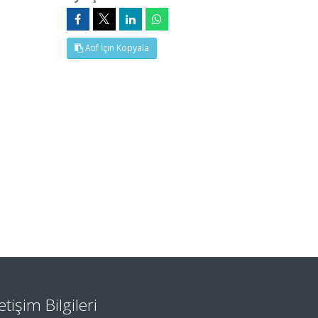
Atıf İçin Kopyala
letişim Bilgileri