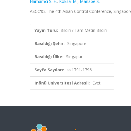
Hamamcı S. E.
,
Köksal M.
,
Manabe S.
ASCC'02 The 4th Asian Control Conference, Singapore,
Yayın Türü:
Bildiri / Tam Metin Bildiri
Basıldığı Şehir:
Singapore
Basıldığı Ülke:
Singapur
Sayfa Sayıları:
ss.1791-1796
İnönü Üniversitesi Adresli:
Evet