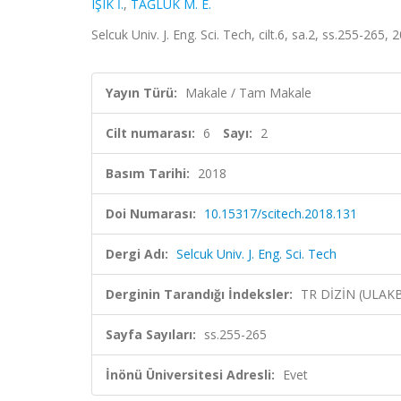
IŞIK İ.
,
TAĞLUK M. E.
Selcuk Univ. J. Eng. Sci. Tech, cilt.6, sa.2, ss.255-265,
Yayın Türü:
Makale / Tam Makale
Cilt numarası:
6
Sayı:
2
Basım Tarihi:
2018
Doi Numarası:
10.15317/scitech.2018.131
Dergi Adı:
Selcuk Univ. J. Eng. Sci. Tech
Derginin Tarandığı İndeksler:
TR DİZİN (ULAK
Sayfa Sayıları:
ss.255-265
İnönü Üniversitesi Adresli:
Evet