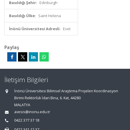
Basıldığı Şehir:
Edinburgh
Basıldığı Ülke:
Saint Helena
İnönü Üniversitesi Adresli:
Evet
Paylaş
İletişim Bilgileri
İnönü Üniversitesi Bilimsel Araştırma Projeleri Koordinasyon
Birimi Rektörlük İdari Bina, 6. Kat, 44280
MALATYA
avesis@inonu.edu.tr
0422 377 37 18
0422 341 12 37