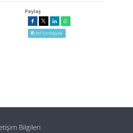
Paylaş
Atıf İçin Kopyala
letişim Bilgileri