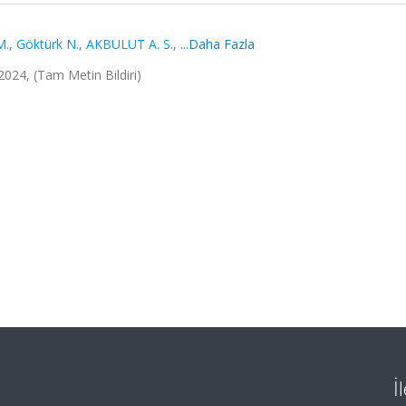
M.
,
Göktürk N.
,
AKBULUT A. S.
,
...Daha Fazla
2024, (Tam Metin Bildiri)
İ