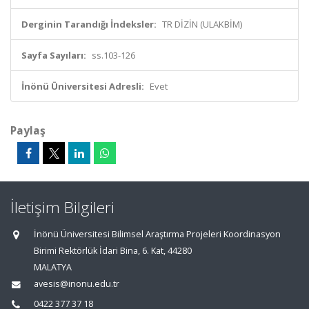
Derginin Tarandığı İndeksler:
TR DİZİN (ULAKBİM)
Sayfa Sayıları:
ss.103-126
İnönü Üniversitesi Adresli:
Evet
Paylaş
İletişim Bilgileri
İnönü Üniversitesi Bilimsel Araştırma Projeleri Koordinasyon
Birimi Rektörlük İdari Bina, 6. Kat, 44280
MALATYA
avesis@inonu.edu.tr
0422 377 37 18