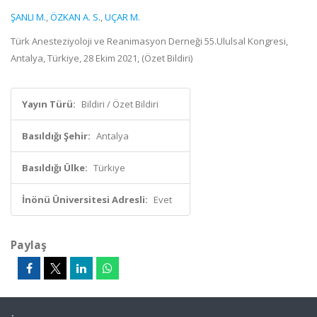
ŞANLI M.
,
ÖZKAN A. S.
,
UÇAR M.
Türk Anesteziyoloji ve Reanimasyon Derneği 55.Ululsal Kongresi,
Antalya, Türkiye, 28 Ekim 2021, (Özet Bildiri)
Yayın Türü:
Bildiri / Özet Bildiri
Basıldığı Şehir:
Antalya
Basıldığı Ülke:
Türkiye
İnönü Üniversitesi Adresli:
Evet
Paylaş