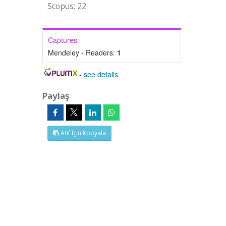
Scopus: 22
Captures
Mendeley - Readers:
1
-
see details
Paylaş
Atıf İçin Kopyala