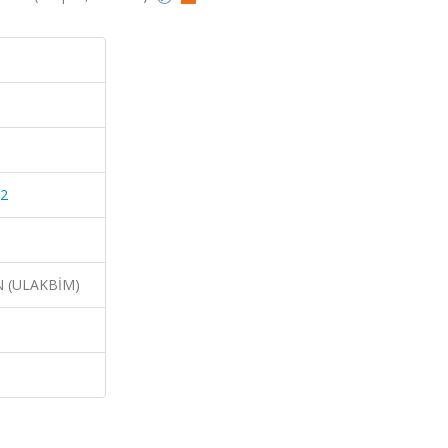
12
N (ULAKBİM)