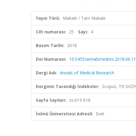
Yayın Türü:
Makale / Tam Makale
Cilt numarası:
25
Sayı:
4
Basım Tarihi:
2018
Doi Numarası:
10.5455/annalsmedres.2018.06.1
Dergi Adı:
Annals of Medical Research
Derginin Tarandığı İndeksler:
Scopus, TR DİZİ
Sayfa Sayıları:
ss.613-618
İnönü Üniversitesi Adresli:
Evet