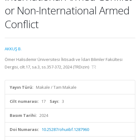
or Non-International Armed
Conflict
AKKUŞ B.
Ömer Halisdemir Üniversitesi İktisadi ve İdari Bilimler Fakültesi
Dergisi, cilt.17, sa.3, ss.357-372, 2024 (TRDizin)
Yayın Türü:
Makale / Tam Makale
Cilt numarası:
17
Sayı:
3
Basım Tarihi:
2024
Doi Numarası:
10.25287/ohuiibf.1287960