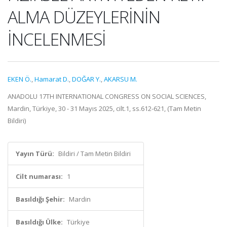
ALMA DÜZEYLERİNİN
İNCELENMESİ
EKEN Ö.
,
Hamarat D.
,
DOĞAR Y.
,
AKARSU M.
ANADOLU 17TH INTERNATIONAL CONGRESS ON SOCIAL SCIENCES,
Mardin, Türkiye, 30 - 31 Mayıs 2025, cilt.1, ss.612-621, (Tam Metin
Bildiri)
Yayın Türü:
Bildiri / Tam Metin Bildiri
Cilt numarası:
1
Basıldığı Şehir:
Mardin
Basıldığı Ülke:
Türkiye