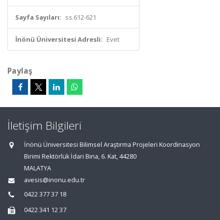
Sayfa Sayıları:
ss.612-621
İnönü Üniversitesi Adresli:
Evet
Paylaş
İletişim Bilgileri
İnönü Üniversitesi Bilimsel Araştırma Projeleri Koordinasyon
Birimi Rektörlük İdari Bina, 6. Kat, 44280
MALATYA
avesis@inonu.edu.tr
0422 377 37 18
0422 341 12 37