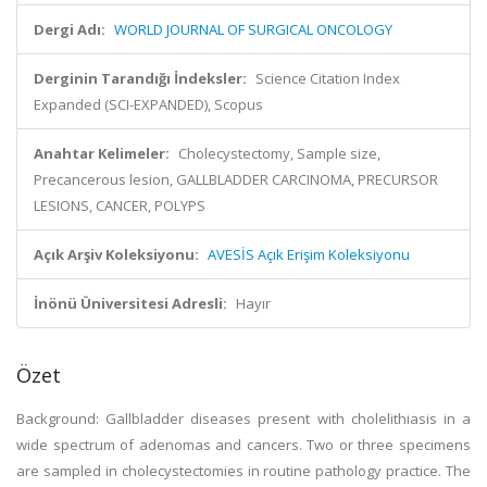
Dergi Adı:
WORLD JOURNAL OF SURGICAL ONCOLOGY
Derginin Tarandığı İndeksler:
Science Citation Index
Expanded (SCI-EXPANDED), Scopus
Anahtar Kelimeler:
Cholecystectomy, Sample size,
Precancerous lesion, GALLBLADDER CARCINOMA, PRECURSOR
LESIONS, CANCER, POLYPS
Açık Arşiv Koleksiyonu:
AVESİS Açık Erişim Koleksiyonu
İnönü Üniversitesi Adresli:
Hayır
Özet
Background: Gallbladder diseases present with cholelithiasis in a
wide spectrum of adenomas and cancers. Two or three specimens
are sampled in cholecystectomies in routine pathology practice. The