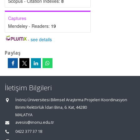
Scopus - Citation Indexes:
8
Captures
Mendeley - Readers:
19
-
see details
Paylaş
İletişim Bilgileri
İnönü Üniversitesi Bilimsel Araştırma Projeleri Koordinasyon
Birimi Rektörlük İdari Bina, 6. Kat, 44280
MALATYA
avesis@inonu.edu.tr
0422 377 37 18