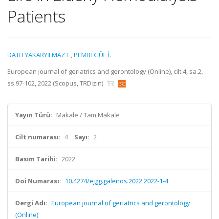
Patients
DATLI YAKARYILMAZ F.
,
PEMBEGÜL İ.
European journal of geriatrics and gerontology (Online), cilt.4, sa.2,
ss.97-102, 2022 (Scopus, TRDizin)
Yayın Türü:
Makale / Tam Makale
Cilt numarası:
4
Sayı:
2
Basım Tarihi:
2022
Doi Numarası:
10.4274/ejgg.galenos.2022.2022-1-4
Dergi Adı:
European journal of geriatrics and gerontology
(Online)