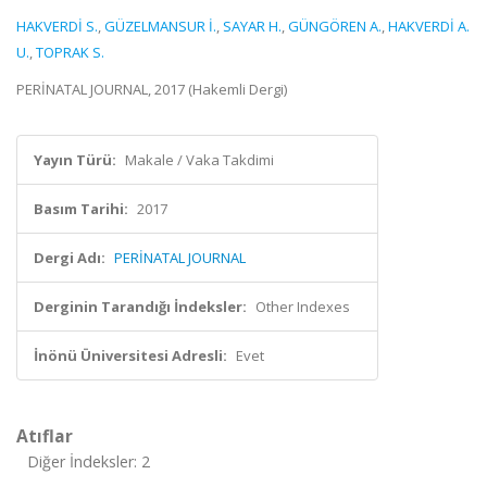
HAKVERDİ S.
,
GÜZELMANSUR İ.
,
SAYAR H.
,
GÜNGÖREN A.
,
HAKVERDİ A.
U.
,
TOPRAK S.
PERİNATAL JOURNAL, 2017 (Hakemli Dergi)
Yayın Türü:
Makale / Vaka Takdimi
Basım Tarihi:
2017
Dergi Adı:
PERİNATAL JOURNAL
Derginin Tarandığı İndeksler:
Other Indexes
İnönü Üniversitesi Adresli:
Evet
Atıflar
Diğer İndeksler: 2