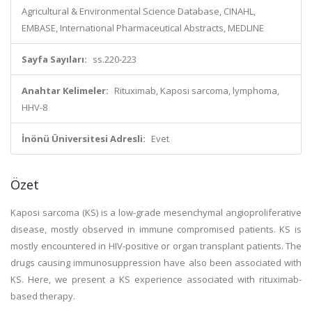
Agricultural & Environmental Science Database, CINAHL,
EMBASE, International Pharmaceutical Abstracts, MEDLINE
Sayfa Sayıları:
ss.220-223
Anahtar Kelimeler:
Rituximab, Kaposi sarcoma, lymphoma,
HHV-8
İnönü Üniversitesi Adresli:
Evet
Özet
Kaposi sarcoma (KS) is a low-grade mesenchymal angioproliferative
disease, mostly observed in immune compromised patients. KS is
mostly encountered in HIV-positive or organ transplant patients. The
drugs causing immunosuppression have also been associated with
KS. Here, we present a KS experience associated with rituximab-
based therapy.