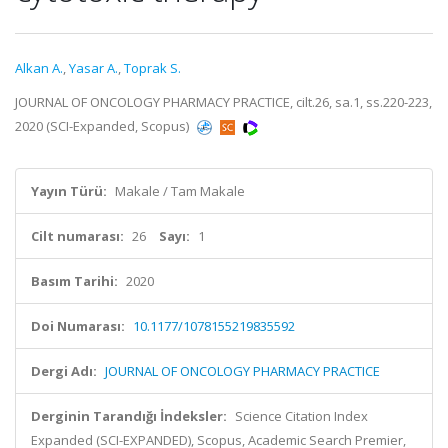
Alkan A.
,
Yasar A.
,
Toprak S.
JOURNAL OF ONCOLOGY PHARMACY PRACTICE, cilt.26, sa.1, ss.220-223,
2020 (SCI-Expanded, Scopus)
Yayın Türü:
Makale / Tam Makale
Cilt numarası:
26
Sayı:
1
Basım Tarihi:
2020
Doi Numarası:
10.1177/1078155219835592
Dergi Adı:
JOURNAL OF ONCOLOGY PHARMACY PRACTICE
Derginin Tarandığı İndeksler:
Science Citation Index
Expanded (SCI-EXPANDED), Scopus, Academic Search Premier,