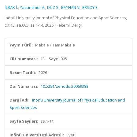
İLBAK İ.
,
Yasuntimur A.
,
DÜZ S.
,
BAYHAN V.
,
ERSOY E.
Inönü University Journal of PhysIcal Education and Sport ScIences,
cilt.13, sa.005, ss.1-14, 2026 (Hakemli Dergi)
Yayın Türü:
Makale / Tam Makale
Cilt numarası:
13
Sayı:
005
Basım Tarihi:
2026
Doi Numarası:
10.5281/zenodo.20069383
Dergi Adı:
Inönü University Journal of PhysIcal Education and
Sport ScIences
Sayfa Sayıları:
ss.1-14
İnönü Üniversitesi Adresli:
Evet