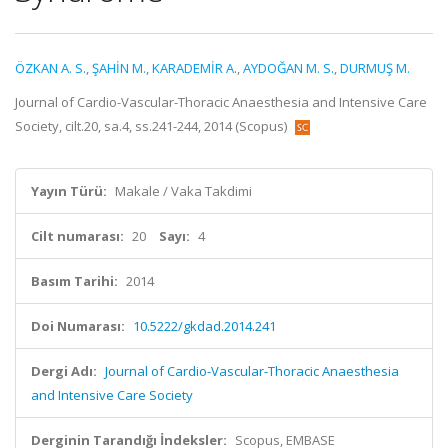
ÖZKAN A. S.
,
ŞAHİN M.
,
KARADEMİR A.
,
AYDOĞAN M. S.
,
DURMUŞ M.
Journal of Cardio-Vascular-Thoracic Anaesthesia and Intensive Care
Society, cilt.20, sa.4, ss.241-244, 2014 (Scopus)
Yayın Türü:
Makale / Vaka Takdimi
Cilt numarası:
20
Sayı:
4
Basım Tarihi:
2014
Doi Numarası:
10.5222/gkdad.2014.241
Dergi Adı:
Journal of Cardio-Vascular-Thoracic Anaesthesia
and Intensive Care Society
Derginin Tarandığı İndeksler:
Scopus, EMBASE