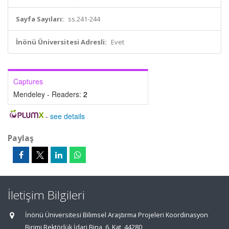
Sayfa Sayıları:
ss.241-244
İnönü Üniversitesi Adresli:
Evet
Captures
Mendeley - Readers:
2
-
see details
Paylaş
İletişim Bilgileri
İnönü Üniversitesi Bilimsel Araştırma Projeleri Koordinasyon
Birimi Rektörlük İdari Bina, 6. Kat, 44280