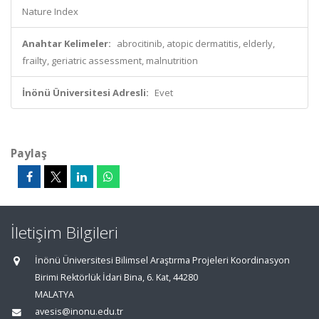
Nature Index
Anahtar Kelimeler:
abrocitinib, atopic dermatitis, elderly,
frailty, geriatric assessment, malnutrition
İnönü Üniversitesi Adresli:
Evet
Paylaş
İletişim Bilgileri
İnönü Üniversitesi Bilimsel Araştırma Projeleri Koordinasyon
Birimi Rektörlük İdari Bina, 6. Kat, 44280
MALATYA
avesis@inonu.edu.tr