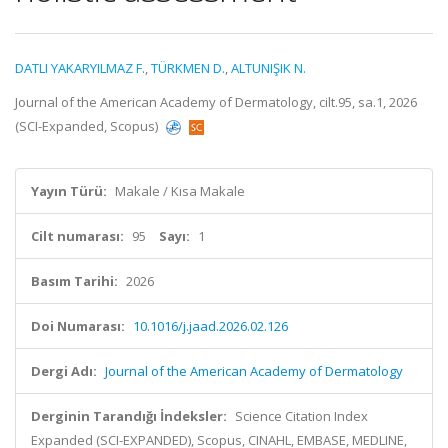
DATLI YAKARYILMAZ F.
,
TÜRKMEN D.
,
ALTUNIŞIK N.
Journal of the American Academy of Dermatology, cilt.95, sa.1, 2026
(SCI-Expanded, Scopus)
Yayın Türü:
Makale / Kısa Makale
Cilt numarası:
95
Sayı:
1
Basım Tarihi:
2026
Doi Numarası:
10.1016/j.jaad.2026.02.126
Dergi Adı:
Journal of the American Academy of Dermatology
Derginin Tarandığı İndeksler:
Science Citation Index
Expanded (SCI-EXPANDED), Scopus, CINAHL, EMBASE, MEDLINE,