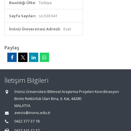
Basıldığı Ülke:
Türkiye
Sayfa Sayıları:
ss.530-541
İnönü Üniversitesi Adresli:
Evet
Paylaş
İletişim Bilgileri
İnönü Üniversitesi Bilimsel Araştırma Projeleri Koordinasyon
Birimi Rektörlük İdari Bina, 6. Kat, 44280
MALATYA
avesis@inonu.edu.tr
0422 377 37 18
0422 341 12 37