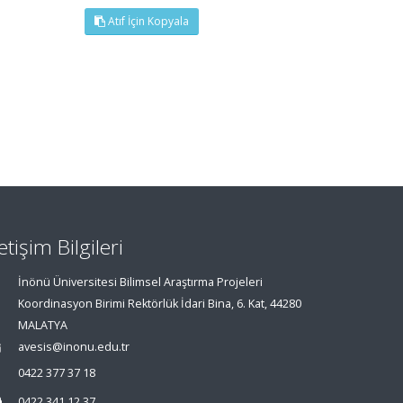
Atıf İçin Kopyala
letişim Bilgileri
İnönü Üniversitesi Bilimsel Araştırma Projeleri
Koordinasyon Birimi Rektörlük İdari Bina, 6. Kat, 44280
MALATYA
avesis@inonu.edu.tr
0422 377 37 18
0422 341 12 37