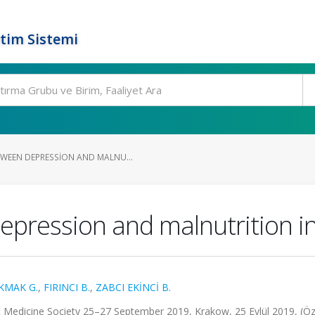
tim Sistemi
WEEN DEPRESSION AND MALNU...
pression and malnutrition in
KMAK G.
,
FIRINCI B.
,
ZABCI EKİNCİ B.
ic Medicine Society 25–27 September 2019, Krakow, 25 Eylül 2019, (Ö