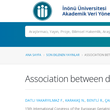
İnönü Üniversitesi
Akademik Veri Yöne
Ara
ANA SAYFA
SON EKLENEN YAYINLAR
ASSOCIATION BET
Association between de
DATLI YAKARYILMAZ F.
,
KARAKAŞ N.
,
BENTLİ R.
,
ÇA
15th International Congress of the European Geriatr