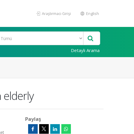
Araştırmacı Girişi
English
Detaylı Arama
 elderly
Paylaş
zet