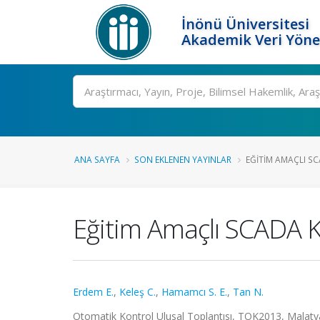
İnönü Üniversitesi
Akademik Veri Yöne
Ara
ANA SAYFA
SON EKLENEN YAYINLAR
EĞITIM AMAÇLI SC
Eğitim Amaçlı SCADA K
Erdem E.
,
Keleş C.
,
Hamamcı S. E.
,
Tan N.
Otomatik Kontrol Ulusal Toplantısı, TOK2013, Malatya,