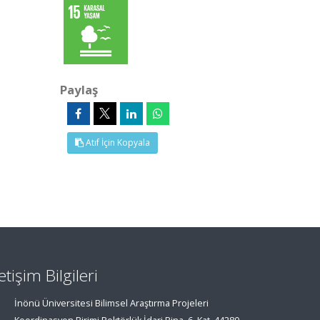
Paylaş
Atıf İçin Kopyala
letişim Bilgileri
İnönü Üniversitesi Bilimsel Araştırma Projeleri