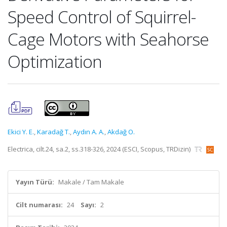
Speed Control of Squirrel-
Cage Motors with Seahorse
Optimization
Ekici Y. E.
,
Karadağ T.
,
Aydın A. A.
,
Akdağ O.
Electrica, cilt.24, sa.2, ss.318-326, 2024 (ESCI, Scopus, TRDizin)
Yayın Türü:
Makale / Tam Makale
Cilt numarası:
24
Sayı:
2