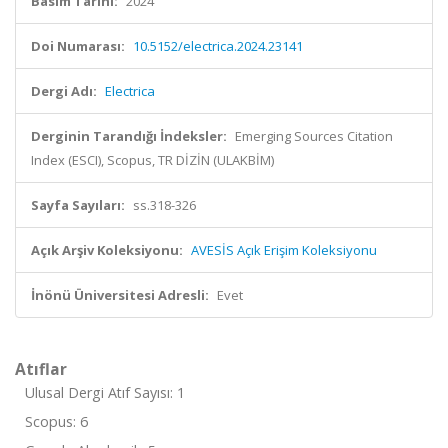
Basım Tarihi:
2024
Doi Numarası:
10.5152/electrica.2024.23141
Dergi Adı:
Electrica
Derginin Tarandığı İndeksler:
Emerging Sources Citation
Index (ESCI), Scopus, TR DİZİN (ULAKBİM)
Sayfa Sayıları:
ss.318-326
Açık Arşiv Koleksiyonu:
AVESİS Açık Erişim Koleksiyonu
İnönü Üniversitesi Adresli:
Evet
Atıflar
Ulusal Dergi Atıf Sayısı: 1
Scopus: 6