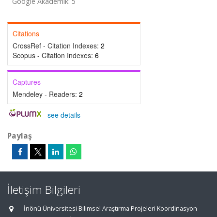
Google Akademik: 5
Citations
CrossRef - Citation Indexes:
2
Scopus - Citation Indexes:
6
Captures
Mendeley - Readers:
2
-
see details
Paylaş
İletişim Bilgileri
İnönü Üniversitesi Bilimsel Araştırma Projeleri Koordinasyon