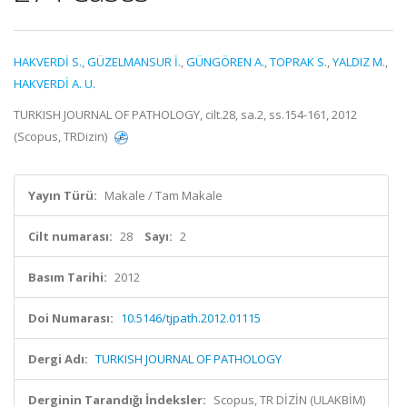
HAKVERDİ S.
,
GÜZELMANSUR İ.
,
GÜNGÖREN A.
,
TOPRAK S.
,
YALDIZ M.
,
HAKVERDİ A. U.
TURKISH JOURNAL OF PATHOLOGY, cilt.28, sa.2, ss.154-161, 2012
(Scopus, TRDizin)
Yayın Türü:
Makale / Tam Makale
Cilt numarası:
28
Sayı:
2
Basım Tarihi:
2012
Doi Numarası:
10.5146/tjpath.2012.01115
Dergi Adı:
TURKISH JOURNAL OF PATHOLOGY
Derginin Tarandığı İndeksler:
Scopus, TR DİZİN (ULAKBİM)