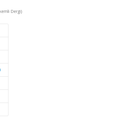
kemli Dergi)
0