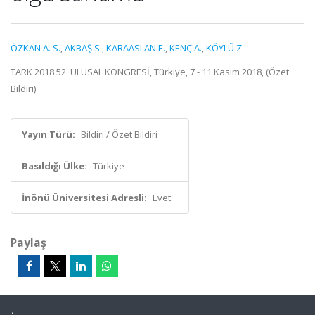
ÖZKAN A. S.
,
AKBAŞ S.
,
KARAASLAN E.
,
KENÇ A.
,
KÖYLÜ Z.
TARK 2018 52. ULUSAL KONGRESİ, Türkiye, 7 - 11 Kasım 2018, (Özet
Bildiri)
Yayın Türü:
Bildiri / Özet Bildiri
Basıldığı Ülke:
Türkiye
İnönü Üniversitesi Adresli:
Evet
Paylaş