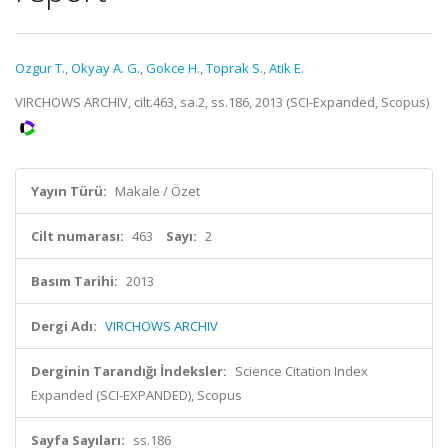
Ozgur T.
,
Okyay A. G.
,
Gokce H.
,
Toprak S.
,
Atik E.
VIRCHOWS ARCHIV, cilt.463, sa.2, ss.186, 2013 (SCI-Expanded, Scopus)
Yayın Türü:
Makale / Özet
Cilt numarası:
463
Sayı:
2
Basım Tarihi:
2013
Dergi Adı:
VIRCHOWS ARCHIV
Derginin Tarandığı İndeksler:
Science Citation Index
Expanded (SCI-EXPANDED), Scopus
Sayfa Sayıları:
ss.186