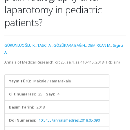
laparotomy in pediatric
patients?
GÜRÜNLÜOĞLU K.
,
TASCİ A.
,
GÖZÜKARA BAĞ H.
,
DEMİRCAN M.
,
Sigirci
A.
Annals of Medical Research, cilt.25, sa.4, ss.410-415, 2018 (TRDizin)
Yayın Türü:
Makale / Tam Makale
Cilt numarası:
25
Sayı:
4
Basım Tarihi:
2018
Doi Numarası:
10.5455/annalsmedres.2018.05.090