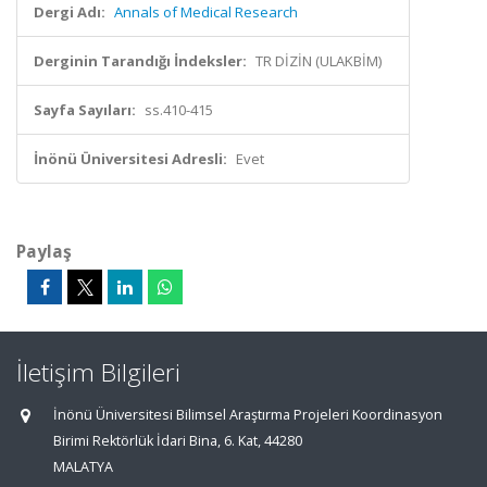
Dergi Adı:
Annals of Medical Research
Derginin Tarandığı İndeksler:
TR DİZİN (ULAKBİM)
Sayfa Sayıları:
ss.410-415
İnönü Üniversitesi Adresli:
Evet
Paylaş
İletişim Bilgileri
İnönü Üniversitesi Bilimsel Araştırma Projeleri Koordinasyon
Birimi Rektörlük İdari Bina, 6. Kat, 44280
MALATYA