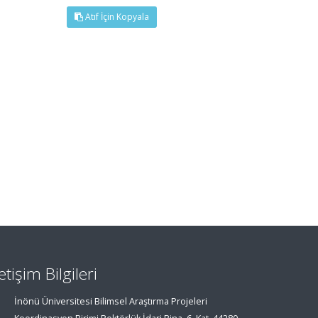
Atıf İçin Kopyala
letişim Bilgileri
İnönü Üniversitesi Bilimsel Araştırma Projeleri