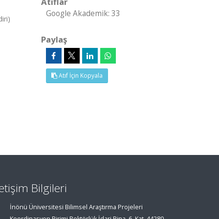
Atıflar
Google Akademik: 33
iri)
Paylaş
Atıf İçin Kopyala
letişim Bilgileri
İnönü Üniversitesi Bilimsel Araştırma Projeleri
Koordinasyon Birimi Rektörlük İdari Bina, 6. Kat, 44280