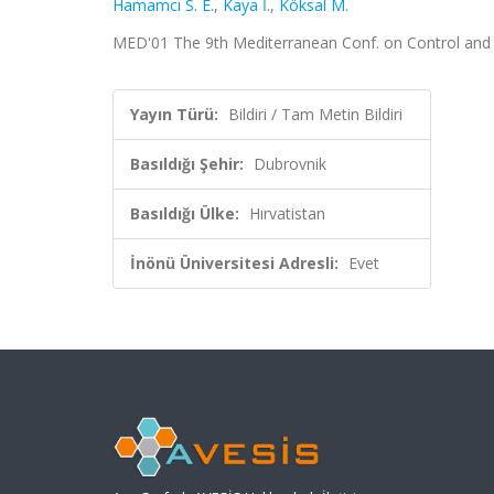
Hamamcı S. E.
,
Kaya İ.
,
Köksal M.
MED'01 The 9th Mediterranean Conf. on Control and A
Yayın Türü:
Bildiri / Tam Metin Bildiri
Basıldığı Şehir:
Dubrovnik
Basıldığı Ülke:
Hırvatistan
İnönü Üniversitesi Adresli:
Evet