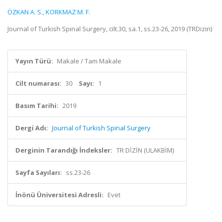
ÖZKAN A. S.
,
KORKMAZ M. F.
Journal of Turkish Spinal Surgery, cilt.30, sa.1, ss.23-26, 2019 (TRDizin)
Yayın Türü:
Makale / Tam Makale
Cilt numarası:
30
Sayı:
1
Basım Tarihi:
2019
Dergi Adı:
Journal of Turkish Spinal Surgery
Derginin Tarandığı İndeksler:
TR DİZİN (ULAKBİM)
Sayfa Sayıları:
ss.23-26
İnönü Üniversitesi Adresli:
Evet