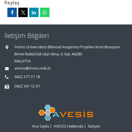
Paylaş
İletişim Bilgileri
İnönü Üniversitesi Bilimsel Araştırma Projeleri Koordinasyon
Birimi Rektörlük İdari Bina, 6. Kat, 44280
MALATYA
avesis@inonu.edu.tr
0422 377 37 18
0422 341 12 37
Ana Sayfa
|
AVESİS Hakkında
|
İletişim