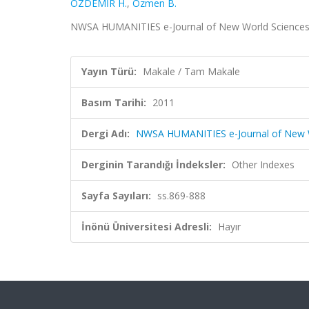
ÖZDEMİR H.
,
Özmen B.
NWSA HUMANITIES e-Journal of New World Sciences A
Yayın Türü:
Makale / Tam Makale
Basım Tarihi:
2011
Dergi Adı:
NWSA HUMANITIES e-Journal of New 
Derginin Tarandığı İndeksler:
Other Indexes
Sayfa Sayıları:
ss.869-888
İnönü Üniversitesi Adresli:
Hayır