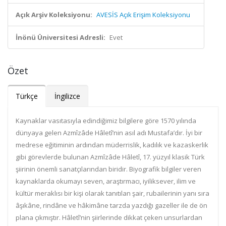
Açık Arşiv Koleksiyonu:
AVESİS Açık Erişim Koleksiyonu
İnönü Üniversitesi Adresli:
Evet
Özet
Türkçe
İngilizce
Kaynaklar vasıtasıyla edindiğimiz bilgilere göre 1570 yılında
dünyaya gelen Azmîzâde Hâletî’nin asıl adı Mustafa’dır. İyi bir
medrese eğitiminin ardından müderrislik, kadılık ve kazaskerlik
gibi görevlerde bulunan Azmîzâde Hâletî, 17. yüzyıl klasik Türk
şiirinin önemli sanatçılarından biridir. Biyografik bilgiler veren
kaynaklarda okumayı seven, araştırmacı, iyiliksever, ilim ve
kültür meraklısı bir kişi olarak tanıtılan şair, rubailerinin yanı sıra
âşıkâne, rindâne ve hâkimâne tarzda yazdığı gazeller ile de ön
plana çıkmıştır. Hâletî’nin şiirlerinde dikkat çeken unsurlardan