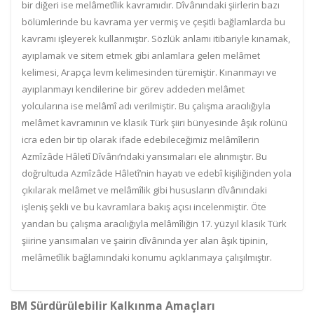
bir diğeri ise melâmetîlik kavramıdır. Dîvânındaki şiirlerin bazı
bölümlerinde bu kavrama yer vermiş ve çeşitli bağlamlarda bu
kavramı işleyerek kullanmıştır. Sözlük anlamı itibariyle kınamak,
ayıplamak ve sitem etmek gibi anlamlara gelen melâmet
kelimesi, Arapça levm kelimesinden türemiştir. Kınanmayı ve
ayıplanmayı kendilerine bir görev addeden melâmet
yolcularına ise melâmî adı verilmiştir. Bu çalışma aracılığıyla
melâmet kavramının ve klasik Türk şiiri bünyesinde âşık rolünü
icra eden bir tip olarak ifade edebileceğimiz melâmîlerin
Azmîzâde Hâletî Dîvânı’ndaki yansımaları ele alınmıştır. Bu
doğrultuda Azmîzâde Hâletî’nin hayatı ve edebî kişiliğinden yola
çıkılarak melâmet ve melâmîlik gibi hususların dîvânındaki
işleniş şekli ve bu kavramlara bakış açısı incelenmiştir. Öte
yandan bu çalışma aracılığıyla melâmîliğin 17. yüzyıl klasik Türk
şiirine yansımaları ve şairin dîvânında yer alan âşık tipinin,
melâmetîlik bağlamındaki konumu açıklanmaya çalışılmıştır.
BM Sürdürülebilir Kalkınma Amaçları