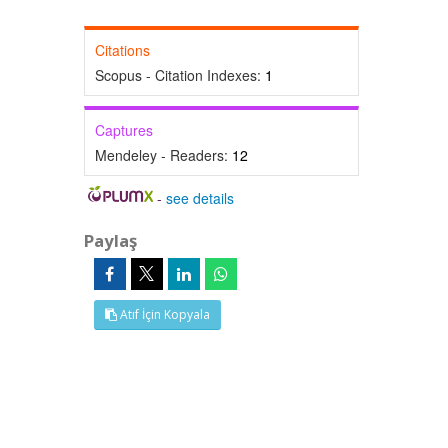
Citations
Scopus - Citation Indexes:
1
Captures
Mendeley - Readers:
12
-
see details
Paylaş
Atıf İçin Kopyala