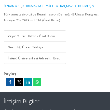
ÖZKAN A. S.
,
KORKMAZ M. F.
,
YÜCEL A.
,
KAÇMAZ O.
,
DURMUŞ M.
Türk anesteziyoloji ve Reanimasyon Derneği 48.Ulusal Kongresi,
Türkiye, 25 - 29 Ekim 2014, (Özet Bildiri)
Yayın Türü:
Bildiri / Özet Bildiri
Basıldığı Ülke:
Türkiye
İnönü Üniversitesi Adresli:
Evet
Paylaş
İletişim Bilgileri