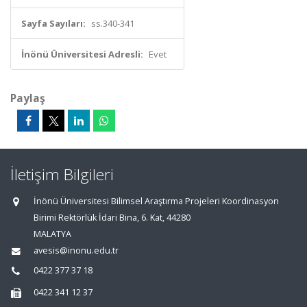
Sayfa Sayıları:
ss.340-341
İnönü Üniversitesi Adresli:
Evet
Paylaş
İletişim Bilgileri
İnönü Üniversitesi Bilimsel Araştırma Projeleri Koordinasyon
Birimi Rektörlük İdari Bina, 6. Kat, 44280
MALATYA
avesis@inonu.edu.tr
0422 377 37 18
0422 341 12 37