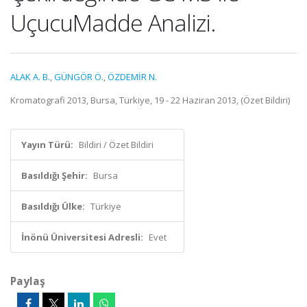
UçucuMadde Analizi.
ALAK A. B.
,
GÜNGÖR Ö.
,
ÖZDEMİR N.
Kromatografi 2013, Bursa, Türkiye, 19 - 22 Haziran 2013, (Özet Bildiri)
Yayın Türü:
Bildiri / Özet Bildiri
Basıldığı Şehir:
Bursa
Basıldığı Ülke:
Türkiye
İnönü Üniversitesi Adresli:
Evet
Paylaş