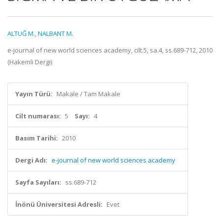
ALTUĞ M.
,
NALBANT M.
e-journal of new world sciences academy, cilt.5, sa.4, ss.689-712, 2010
(Hakemli Dergi)
Yayın Türü:
Makale / Tam Makale
Cilt numarası:
5
Sayı:
4
Basım Tarihi:
2010
Dergi Adı:
e-journal of new world sciences academy
Sayfa Sayıları:
ss.689-712
İnönü Üniversitesi Adresli:
Evet