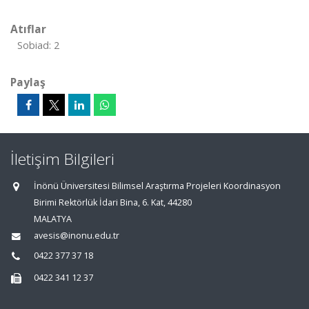
Atıflar
Sobiad: 2
Paylaş
İletişim Bilgileri
İnönü Üniversitesi Bilimsel Araştırma Projeleri Koordinasyon
Birimi Rektörlük İdari Bina, 6. Kat, 44280
MALATYA
avesis@inonu.edu.tr
0422 377 37 18
0422 341 12 37