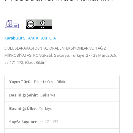
Karabulut S.
,
Aral K.
,
Aral C. A.
5.ULUSLARARASI DENTAL ORAL ENFEKSİYONLAR VE 4.AĞIZ
MİKROBİYATASI KONGRESİ, Sakarya, Türkiye, 27 - 29 Mart 2026,
ss.171-172, (Özet Bildiri)
Yayın Türü:
Bildiri / Özet Bildiri
Basıldığı Şehir:
Sakarya
Basıldığı Ülke:
Türkiye
Sayfa Sayıları:
ss.171-172