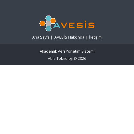
Ana Sayfa
|
AVESİS Hakkında
|
İletişim
Akademik Veri Yönetim Sistemi
Abis Teknoloji
© 2026