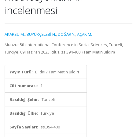
incelenmesi
AKARSU M.
,
BÜYÜKÇELEBİ H.
,
DOĞAR Y.
,
AÇAK M.
Munzur 5th International Conference in Social Sciences, Tunceli,
Türkiye, 09 Haziran 2023, cilt.1, ss.394-400, (Tam Metin Bildiri)
Yayın Türü:
Bildiri / Tam Metin Bildiri
Cilt numarası:
1
Basıldığı Şehir:
Tunceli
Basıldığı Ülke:
Türkiye
Sayfa Sayıları:
ss.394-400